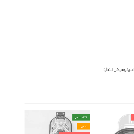
وتوسيكل تلقائيًا
% خصم
20
% خصم
27
مميزة