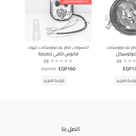
غير متوفرة بالمخزون
,
,
ع غيار موتوسيكلات
اكسسوارات
قطع غيار موتوسيكلات
كهرباء
ق
وتوسيكل
فانوس خلفى جمجمة
ن
(0)
(0)
0
EGP
160
EGP
1
تم
EGP
200
التقييم
0
من
راءة المزيد
قراءة المزيد
5
اتصل بنا