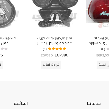
,
,
 موتوسيكلات
قطع غيار موتوسيكلات
كهرباء
اكسسوارات
قط
عداد موتوسيكل بوكسر
قفل م
(1)
(0)
75
EGP
390
تم التقييم
تم
EGP
530
EGP
2,60
5.00
من 5
التقييم
0
من
ى السلة
قراءة المزيد
ق
5
خدماتنا
القائمة