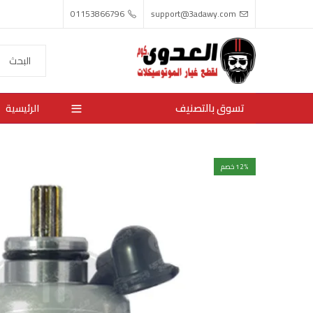
01153866796
support@3adawy.com
تسوق بالتصنيف
الرئيسية
% خصم
12