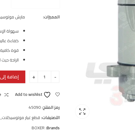
المميزات:
مارش موتوسيكل بو
سهولة الإس
كفاءة عالي
قوة كافية
الراحة حيث 
إضافة إلى 
e
Add to wishlist
رمز المنتج:
45090
التصنيفات:
قطع غيار موتوسيكلات
,
BOXER
Brands: