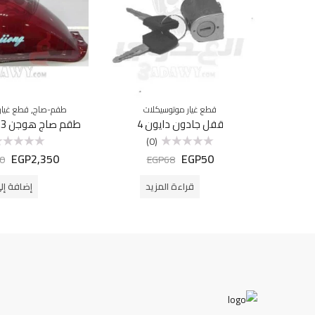
,
قطع غيار موتوسيكلات
طقم-صاج
قطع غيار
قفل جادون دايون 4
طقم صاج هوجن 3 نبيتى مستورد
(0)
EGP
2,350
EGP
50
تم
تم
0
EGP
68
التقييم
التقييم
0
0
من
من
قراءة المزيد
إضافة إل
5
5