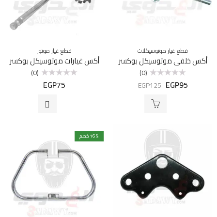
قطع غيار موتوسيكلات
قطع غيار موتور
أكس خلفي موتوسيكل بوكسر
أكس غيارات موتوسيكل بوكسر
(0)
(0)
EGP
75
EGP
95
تم
تم
EGP
125
التقييم
التقييم
0
0
من
من
5
5
% خصم
16