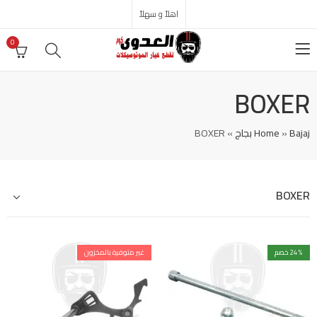
اهلاً و سهلاً
0
BOXER
Bajaj بجاج
»
Home
»
BOXER
BOXER
% خصم
24
غير متوفرة بالمخزون