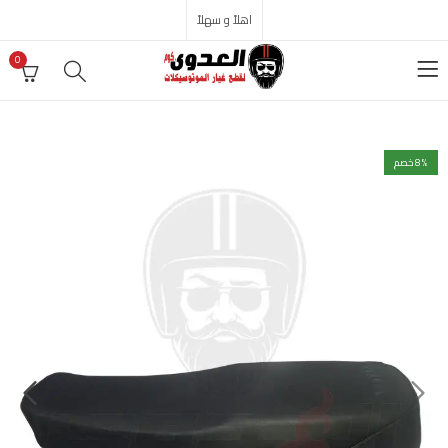
اهلاً و سهلاً
0
% خصم
8