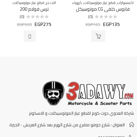
,
,
,
اكسسوارات
قطع غيار موتوسيكلات
كهرباء
الات جر
قطع غيار موتوسيكلات
فانوس خلفي CG موتوسيكل
ترس فولام 200
(0)
(0)
EGP
275
EGP
135
تم
تم
EGP
320
EGP
165
التقييم
التقييم
0
0
من
من
5
5
شركة العدوي دوت كوم لقطع غيار الموتوسيكلات و الاسكوتر
العنوان : شارع خوفو متفرع من شارع الهرم بعد شارع العريش - الجيزة