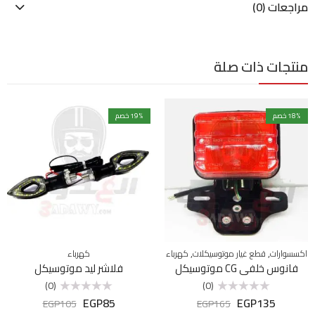
مراجعات (0)
منتجات ذات صلة
% خصم
18
% خصم
19
,
,
اكسسوارات
قطع غيار موتوسيكلات
كهرباء
كهرباء
فانوس خلفي CG موتوسيكل
فلاشر ليد موتوسيكل
(0)
(0)
EGP
85
EGP
135
تم
تم
EGP
105
EGP
165
التقييم
التقييم
0
0