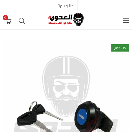
اهلاً و سهلاً
0
% خصم
23