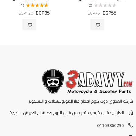
(1)
(0)
EGP
85
EGP
55
تم
تم التقييم
EGP
120
EGP
75
التقييم
5.00
من 5
0
من
5
شركة العدوي دوت كوم لقطع غيار الموتوسيكلات و الاسكوتر
العنوان : شارع خوفو متفرع من شارع الهرم بعد شارع العريش - الجيزة
01153866795