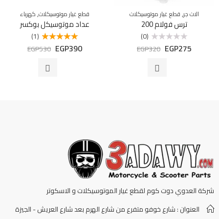
,
,
الات جر
قطع غيار موتوسيكلات
قطع غيار موتوسيكلات
كهرباء
ترس فولام 200
عداد موتوسيكل بوكسر
(1)
(0)
EGP
390
EGP
275
تم
تم التقييم
EGP
530
EGP
320
التقييم
5.00
من 5
0
من
5
شركة العدوي دوت كوم لقطع غيار الموتوسيكلات و الاسكوتر
العنوان : شارع خوفو متفرع من شارع الهرم بعد شارع العريش - الجيزة