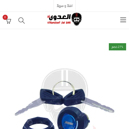
اهلاً و سهلاً
0
% خصم
27