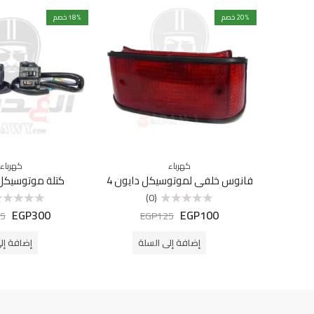
% خصم
20
% خصم
18
كهرباء
كهرباء
فانوس خلفي لموتوسيكل دايون 4
كتلة موتوسيكل
(0)
EGP
300
EGP
100
تم
تم
5
EGP
125
التقييم
التقييم
0
0
من
من
إضافة إلى السلة
إضافة إل
5
5