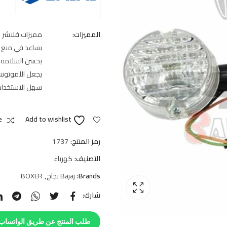
المميزات:
مميزات فلاشر 
يساعد في منع ا
يحسن السلامة ع
يجعل اللموتوسي
سهل الاستخدام
e
Add to wishlist
رمز المنتج:
1737
التصنيف:
كهرباء
Brands:
Bajaj بجاج
,
BOXER
شارك:
طلب المنتج عن طريق الواتساب