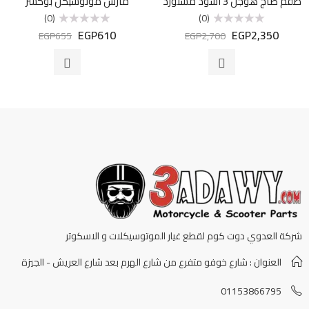
طقم صاج هوجن 3 اسود مستورد
مارش موتوسيكل بوكسر
(0)
(0)
EGP
610
EGP
2,350
تم
تم
EGP
655
EGP
2,700
التقييم
التقييم
0
0
من
من
5
5
شركة العدوي دوت كوم لقطع غيار الموتوسيكلات و الاسكوتر
العنوان : شارع خوفو متفرع من شارع الهرم بعد شارع العريش - الجيزة
01153866795