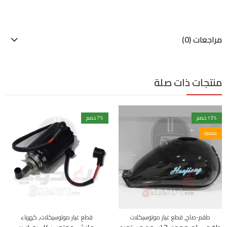
مراجعات (0)
منتجات ذات صلة
% خصم
13
% خصم
7
مميزة
,
,
طقم-صاج
قطع غيار موتوسيكلات
قطع غيار موتوسيكلات
كهرباء