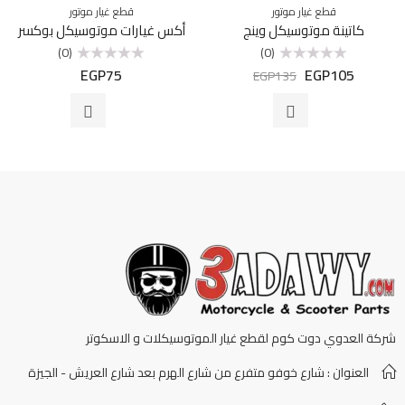
قطع غيار موتور
قطع غيار موتور
كاتينة موتوسيكل وينج
أكس غيارات موتوسيكل بوكسر
(0)
(0)
EGP
75
EGP
105
تم
تم
EGP
135
التقييم
التقييم
0
0
من
من
5
5
شركة العدوي دوت كوم لقطع غيار الموتوسيكلات و الاسكوتر
العنوان : شارع خوفو متفرع من شارع الهرم بعد شارع العريش - الجيزة