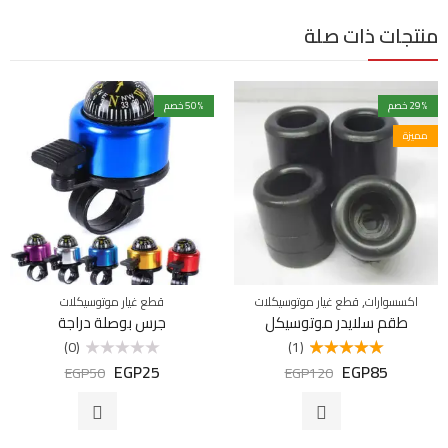
منتجات ذات صلة
% خصم
29
% خصم
50
مميزة
,
اكسسوارات
قطع غيار موتوسيكلات
قطع غيار موتوسيكلات
طقم سلايدر موتوسيكل
جرس بوصلة دراجة
(0)
(1)
EGP
25
EGP
85
تم التقييم
تم
EGP
50
EGP
120
5.00
من 5
التقييم
0
من
5