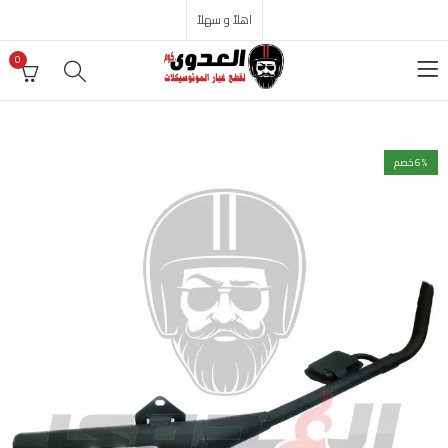
اهلاً و سهلاً
0
% خصم
6