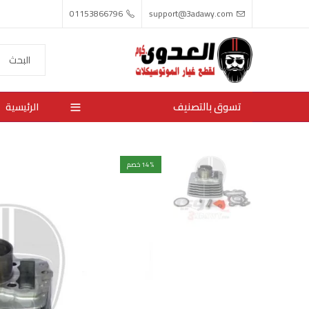
01153866796
support@3adawy.com
تسوق بالتصنيف
الرئيسية
% خصم
14