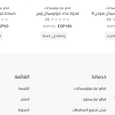
سيكلات
قطع غيار موتوسيكلات
قطع غيا
يكل هوجن 8
فجوة عداد موتوسيكل وينج
كساحة مو
(0)
(0)
GP
50
EGP
165
تم
تم
EGP
195
EGP
التقييم
التقييم
0
0
من
من
لمزيد
إضافة إلى السلة
ق
5
5
خدماتنا
القائمة
قطع غيار موتوسيكلات
الرئيسية
قطع غيار سكوتر
المتجر
شحن لجميع المحافظات
المدونة