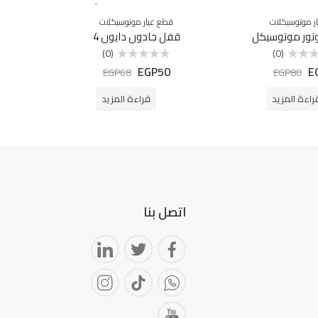
ر موتوسيكلات
قطع غيار موتوسيكلات
اكسسوا
تور موتوسيكل
قفل جادون دايون 4
قفل اسط
(0)
(0)
5
EGP
50
E
تم
EGP
68
EGP
80
التقييم
0
من
راءة المزيد
قراءة المزيد
5
اتصل بنا