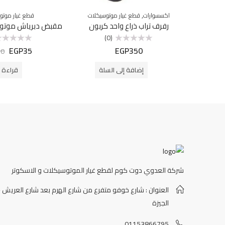
,
اكسسوارات
قطع غيار موتوسيكلات
قطع غيار موتو
رفرف تراب ذراع واحد كربون
مقبض دبرياش موتوس
(0)
EGP
35
EGP
350
تم
تم
50
التقييم
التقييم
0
0
من
من
إضافة إلى السلة
قراءة ا
5
5
شركة العدوي دوت كوم لقطع غيار الموتوسيكلات و الاسكوتر
العنوان : شارع خوفو متفرع من شارع الهرم بعد شارع العريش -
الجيزة
01153866795