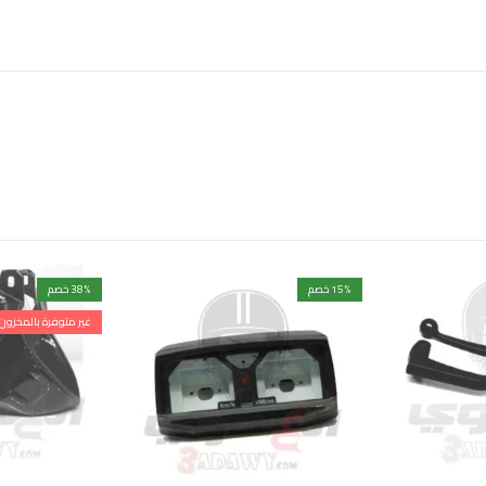
% خصم
15
% خصم
38
غير متوفرة بالمخزون