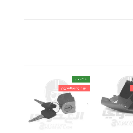
% خصم
26
% خصم
9
غير متوفرة بالمخزون