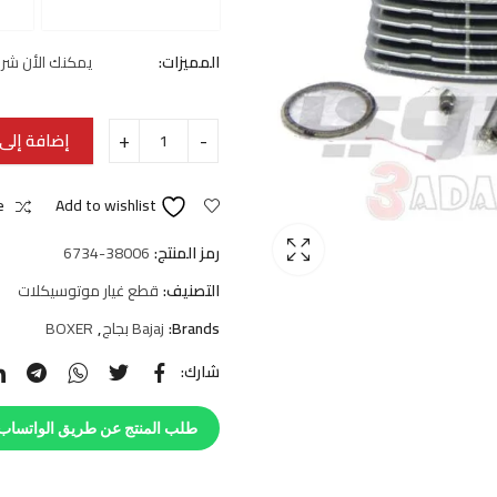
المميزات:
يمكنك الأن شر
إضافة إلى 
e
Add to wishlist
رمز المنتج:
6734-38006
التصنيف:
قطع غيار موتوسيكلات
Brands:
Bajaj بجاج
,
BOXER
شارك:
طلب المنتج عن طريق الواتساب