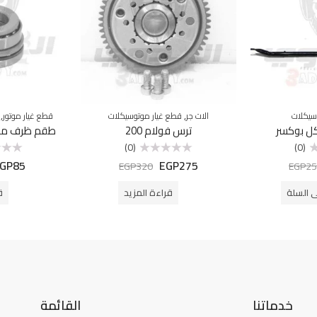
,
,
سيكلات
الات جر
قطع غيار موتوسيكلات
قطع غيار موتور
ل بوكسر
ترس فولام 200
طقم ظرف مو
(0)
(0)
GP
85
EGP
275
تم
تم
EGP
320
EGP
25
التقييم
التقييم
0
0
من
من
ى السلة
قراءة المزيد
ق
5
5
خدماتنا
القائمة