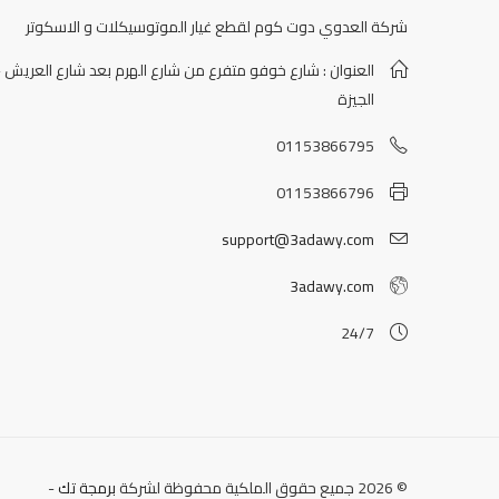
شركة العدوي دوت كوم لقطع غيار الموتوسيكلات و الاسكوتر
العنوان : شارع خوفو متفرع من شارع الهرم بعد شارع العريش -
الجيزة
01153866795
01153866796
support@3adawy.com
3adawy.com
24/7
© 2026 جميع حقوق الملكية محفوظة لشركة
برمجة تك
-