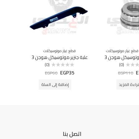
قطع غيار موتوسيكلات
قطع غيار موتوسيكلات
ق
توسيكل هوجن 3
علبة جنزير موتوسيكل هوجن 3
مقبض دبر
(0)
(0)
EGP
35
E
تم
EGP
60
EGP
110
التقييم
0
من
راءة المزيد
إضافة إلى السلة
5
اتصل بنا