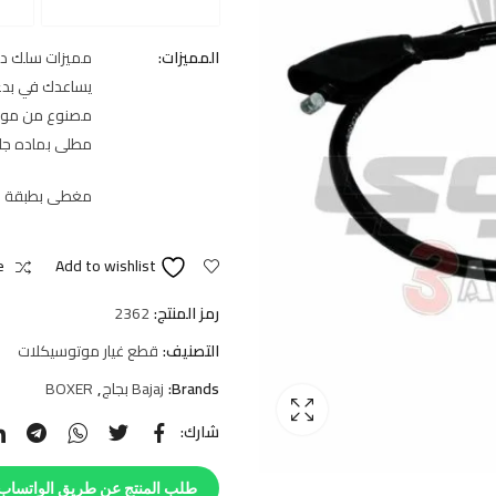
المميزات:
مميزات سلك دب
يساعدك في بدء
مصنوع من مواد 
مطلى بماده جلف
مغطى بطبقة مط
e
Add to wishlist
رمز المنتج:
2362
التصنيف:
قطع غيار موتوسيكلات
Brands:
Bajaj بجاج
,
BOXER
شارك:
طلب المنتج عن طريق الواتساب