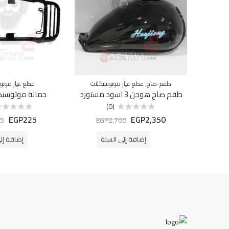
,
طقم-صاج
قطع غيار موتوسيكلات
قطع غيار موتو
طقم صاج هوجن 3 اسود مستورد
حمالة موتوسيك
(0)
EGP
225
EGP
2,350
تم
تم
5
EGP
2,700
التقييم
التقييم
0
0
من
من
إضافة إلى السلة
إضافة إل
5
5