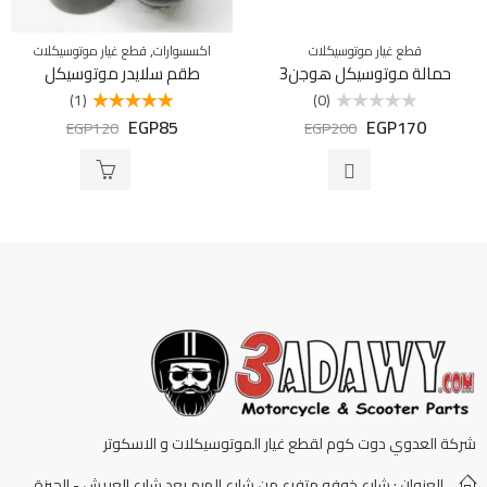
,
قطع غيار موتوسيكلات
اكسسوارات
قطع غيار موتوسيكلات
حمالة موتوسيكل هوجن3
طقم سلايدر موتوسيكل
(1)
(0)
EGP
85
EGP
170
تم
تم التقييم
EGP
120
EGP
200
التقييم
5.00
من 5
0
من
5
شركة العدوي دوت كوم لقطع غيار الموتوسيكلات و الاسكوتر
العنوان : شارع خوفو متفرع من شارع الهرم بعد شارع العريش - الجيزة