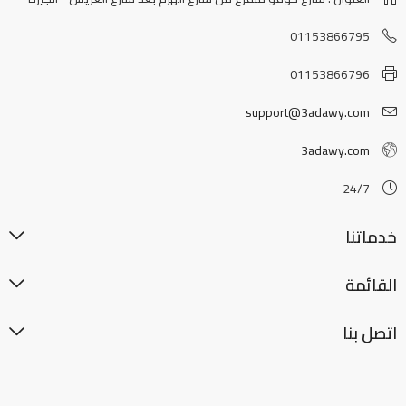
01153866795
01153866796
support@3adawy.com
3adawy.com
24/7
خدماتنا
القائمة
اتصل بنا