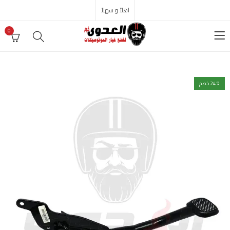
اهلاً و سهلاً
0
% خصم
24