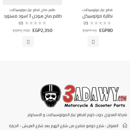
,
قطع غيار موتوسيكلات
طقم-صاج
قطع غيار موتوسيكلات
نظارة موتوسيكل
طقم صاج هوجن 3 اسود مستورد
(0)
(0)
EGP
2,350
EGP
80
تم
تم
EGP
2,700
EGP
110
التقييم
التقييم
0
0
من
من
5
5
شركة العدوي دوت كوم لقطع غيار الموتوسيكلات و الاسكوتر
العنوان : شارع خوفو متفرع من شارع الهرم بعد شارع العريش - الجيزة