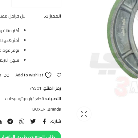
المميزات:
تيل فرامل مفت
أكثر متانة 
أكثر هدوءًا
يوفر قوة فر
سهل التركيب
e
Add to wishlist
رمز المنتج:
74901
التصنيف:
قطع غيار موتوسيكلات
BOXER
Brands:
شارك:
طلب المنتج عن طريق الواتساب