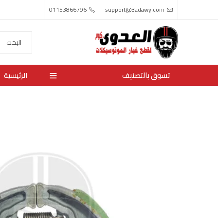
01153866796
support@3adawy.com
تسوق بالتصنيف
الرئيسية