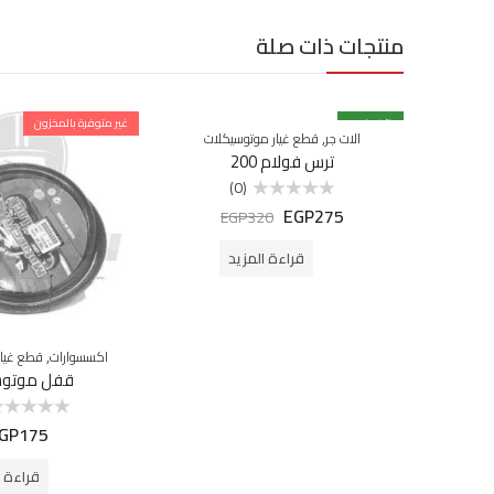
منتجات ذات صلة
% خصم
14
غير متوفرة بالمخزون
,
الات جر
قطع غيار موتوسيكلات
غير متوفرة بالمخزون
ترس فولام 200
(0)
EGP
275
تم
EGP
320
التقييم
0
من
قراءة المزيد
5
,
اكسسوارات
قطع غيار
قفل موتو
GP
175
تم
التقييم
0
من
قراءة ا
5