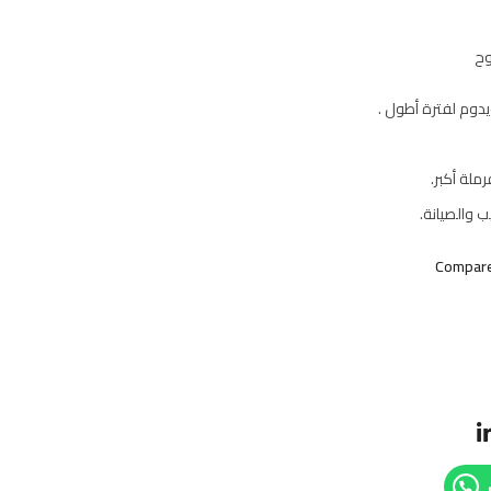
وح
ويدوم لفترة أطول .
ملة أكبر.
 والصيانة.
Compar