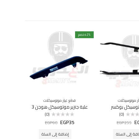
% خصم
42
% خصم
18
ر موتوسيكلات
قطع غيار موتوسيكلات
اكسسوارات
توسيكل بوكسر
علبة جنزير موتوسيكل هوجن 3
فانوس خلفي
(0)
(0)
5
EGP
35
E
تم
EGP
60
EGP
255
التقييم
0
من
فة إلى السلة
إضافة إلى السلة
5