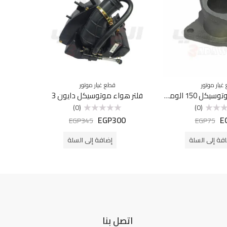
غيار موتور
قطع غيار موتور
كوعه كربراتير موتوسيكل 150 الومنيوم
فلتر هواء موتوسيكل دايون 3
صباب
(0)
(0)
EGP
300
E
تم
EGP
345
EGP
75
التقييم
0
من
فة إلى السلة
إضافة إلى السلة
5
اتصل بنا