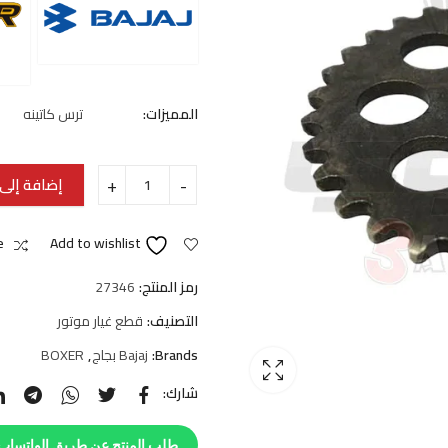
المميزات:
ترس كاتينه
إضافة إلى 
e
Add to wishlist
رمز المنتج:
27346
التصنيف:
قطع غيار موتور
Brands:
Bajaj بجاج
,
BOXER
شارك:
طلب المنتج عن طريق الواتساب