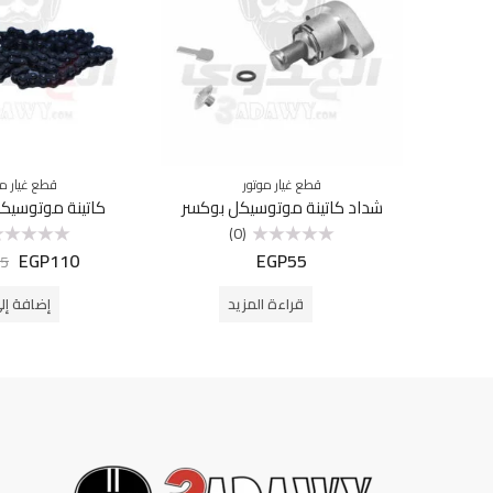
قطع غيار موتور
قطع غيار مو
شداد كاتينة موتوسيكل بوكسر
كاتينة موتوسيكل ب
(0)
EGP
110
EGP
55
تم
تم
5
التقييم
التقييم
0
0
من
من
قراءة المزيد
إضافة إل
5
5