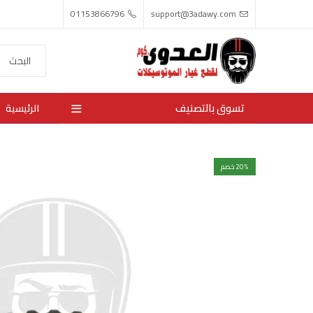
01153866796
support@3adawy.com
تسوق بالتصنيف
الرئيسية
% خصم
20