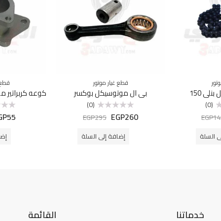
تور
قطع غيار موتور
قطع 
نلي 150
بي ال موتوسيكل بوكسر
(0)
(0)
GP
55
EGP
260
تم
تم
EGP
295
EGP
14
التقييم
التقييم
0
0
من
من
ى السلة
إضافة إلى السلة
إضا
5
5
خدماتنا
القائمة