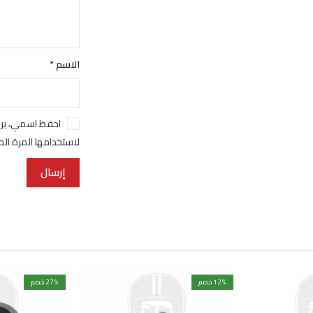
الاسم
*
احفظ اسمي، بري
لاستخدامها المرة ال
% خصم
12
% خصم
27