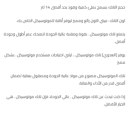
حجم التانك: يسمح بملئ كمية وقود بحد أقصى 14 لتر
لون التانك : نبيتي اللون رائع ومميز ليوفر أناقة للموتوسيكل الخاص بك.
يتمتع تانك موتوسيكل . بقوة وصلابة عالية الجودة لتمنحك عمر أطول وجودة
أفضل.
يوفر [العدوي] تانك موتوسيكل .. ليلبي احتياجات مستخدم موتوسيكل . بشكل
مميز
تانك الموتوسيكل مصنوع من مواد عالية الجودة ومصقول بعناية لضمان
أقصى قدر من الأداء والمتانة.
إذا كنت تبحث عن تانك موتوسيكل . عالي الجودة، فإن تانك موتوسيكل . هي
الخيار الأفضل.