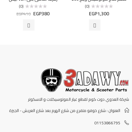
(0)
(0)
EGP
380
EGP
1,300
تم
تم
EGP
410
التقييم
التقييم
0
0
من
من
5
5
شركة العدوي دوت كوم لقطع غيار الموتوسيكلات و الاسكوتر
العنوان : شارع خوفو متفرع من شارع الهرم بعد شارع العريش - الجيزة
01153866795