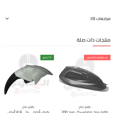
مراجعات (0)
منتجات ذات صلة
غير متوفرة بالمخزون
% خصم
7
طقم-صاج
طقم-صاج
طقم صاج موتوسيكل وينج 200
رفرف أمامي بنلي VLR أبيض