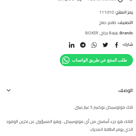
رمز المنتج:
111010
التصنيف:
طقم-صاج
Brands:
Bajaj بجاج
,
BOXER
شارك:
طلب المنتج عن طريق الواتساب
الوصف
تانك موتوسيكل بوكسر 5 غيار نبيتي
التانك هو جزء أساسي من أي موتوسيكل . وهو المسؤول عن تخزين الوقود
الذي يوفر الطاقة للمحرك.