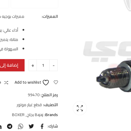
المميزات:
مميزات بوجيه موتوس
أداء عالي: ي
متانة: يتميز
السهولة في 
إضافة إلى 
e
Add to wishlist
رمز المنتج:
99470
التصنيف:
قطع غيار موتور
Brands:
Bajaj بجاج
,
BOXER
شارك: