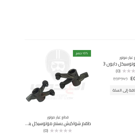
% خصم
10
% خصم
12
غيار موتور
توسيكل دايون 3
بي ا
(0)
0
E
EGP
345
فة إلى السلة
قطع غيار موتور
طقم شواكيش بستم موتوسيكل بنلي 200
(0)