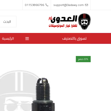
01153866796
support@3adawy.com
تسوق بالتصنيف
الرئيسية
% خصم
23