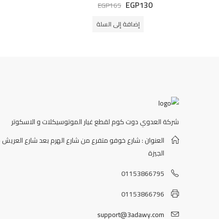
EGP
130
تم
EGP
165
التقييم
0
من
إضافة إلى السلة
5
شركة العدوي دوت كوم لقطع غيار الموتوسيكلات و الاسكوتر
العنوان : شارع خوفو متفرع من شارع الهرم بعد شارع العريش -
الجيزة
01153866795
01153866796
support@3adawy.com