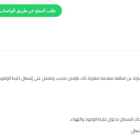
طلب المنتج عن طريق الواتساب
بارة عن قطعة معدنية صغيرة ذات طرفين مدبب، وتعمل على إشعال خليط الوقود 
ات للسماح بدخول خليط الوقود والهواء.
شعال.