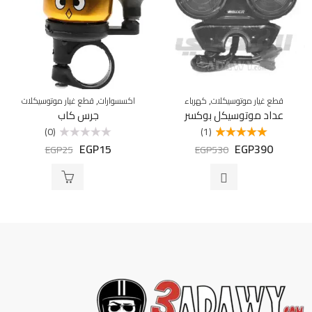
,
,
قطع غيار موتوسيكلات
كهرباء
اكسسوارات
قطع غيار موتوسيكلات
عداد موتوسيكل بوكسر
جرس كاب
(0)
(1)
EGP
15
EGP
390
تم التقييم
تم
EGP
25
EGP
530
5.00
من 5
التقييم
0
من
5