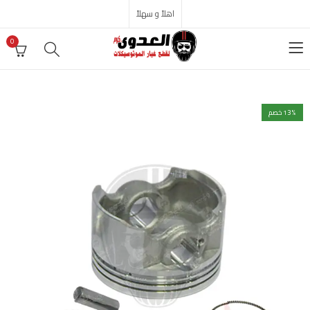
اهلاً و سهلاً
0
% خصم
13