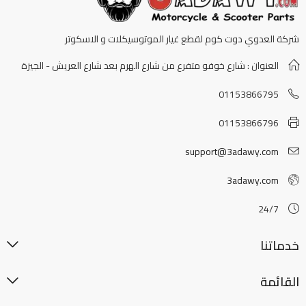
شركة العدوي دوت كوم لقطع غيار الموتوسيكلات و الاسكوتر
العنوان : شارع خوفو متفرع من شارع الهرم بعد شارع العريش - الجيزة
01153866795
01153866796
support@3adawy.com
3adawy.com
24/7
خدماتنا
القائمة