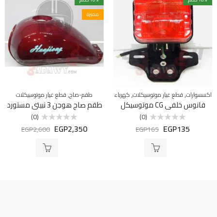
مميزة
,
,
,
اكسسوارات
قطع غيار موتوسيكلات
كهرباء
طقم-صاج
قطع غيار موتوسيكلات
فانوس خلفي CG موتوسيكل
طقم صاج هوجن 3 نبيتى مستورد
(0)
(0)
EGP
2,350
EGP
135
تم
تم
EGP
2,600
EGP
165
التقييم
التقييم
0
0
من
من
5
5