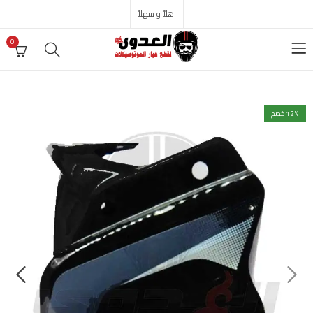
اهلاً و سهلاً
0
% خصم
12