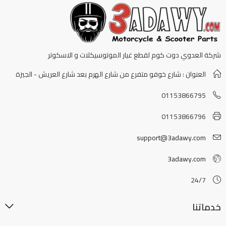
شركة العدوي دوت كوم لقطع غيار الموتوسيكلات و الاسكوتر
العنوان : شارع خوفو متفرع من شارع الهرم بعد شارع العريش - الجيزة
01153866795
01153866796
support@3adawy.com
3adawy.com
24/7
خدماتنا