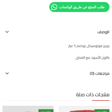
طلب المنتج عن طريق الواتساب
الوصف
بربريز موتوسيكل بوكسر 5 غيار
باللون الأسود مع الفضي
مراجعات (0)
منتجات ذات صلة
% خصم
18
% خصم
10