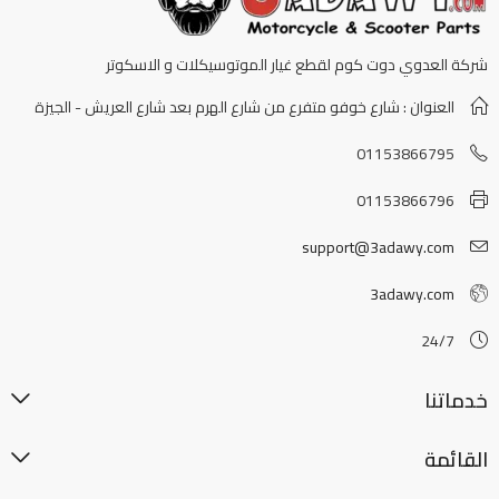
شركة العدوي دوت كوم لقطع غيار الموتوسيكلات و الاسكوتر
العنوان : شارع خوفو متفرع من شارع الهرم بعد شارع العريش - الجيزة
01153866795
01153866796
support@3adawy.com
3adawy.com
24/7
خدماتنا
القائمة