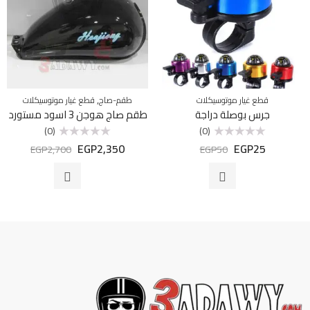
,
قطع غيار موتوسيكلات
طقم-صاج
قطع غيار موتوسيكلات
جرس بوصلة دراجة
طقم صاج هوجن 3 اسود مستورد
(0)
(0)
EGP
2,350
EGP
25
تم
تم
EGP
2,700
EGP
50
التقييم
التقييم
0
0
من
من
5
5