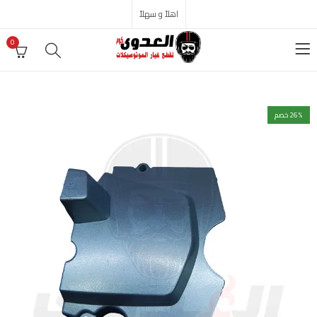
اهلاً و سهلاً
0
% خصم
26