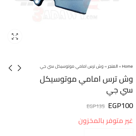
Home
»
المتجر
»
وش ترس امامي موتوسيكل سي جي
وش ترس امامي موتوسيكل
سي جي
EGP
100
EGP
135
غير متوفر بالمخزون