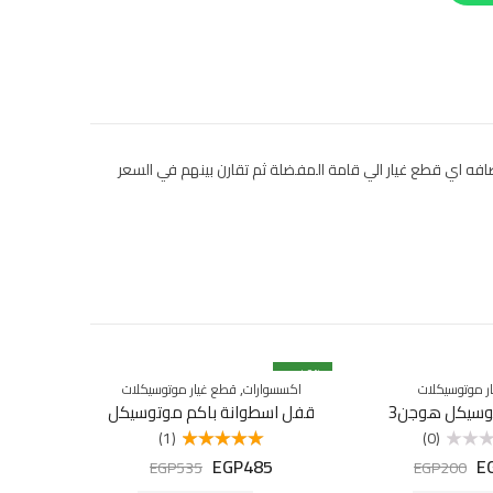
ك ايضا اضافه اي قطع غيار الي قامة المفضلة ثم تقارن بينهم في السعر
% خصم
9
% خصم
20
,
ر موتوسيكلات
اكسسوارات
قطع غيار موتوسيكلات
وسيكل هوجن3
قفل اسطوانة باكم موتوسيكل
غير متوفرة ب
(1)
(0)
EGP
485
E
تم التقييم
EGP
535
EGP
200
5.00
من 5