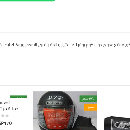
بسعر ورق دبرياج هانكو, موقع عدوي دوت كوم يوفر لك الاختيار و المقارنة بين الاسعار ويمكن
% خصم
40
% خصم
15
قطع غيا
مميزة
غير متوفرة بالمخزون
حمالة موت
GP
170
تم
التقييم
0