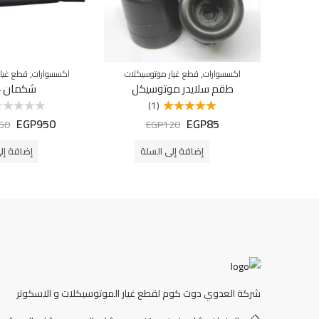
,
,
اكسسوارات
قطع غيار موتوسيكلات
اكسسوارات
قطع غيار
طقم سلايدر موتوسيكل
شكمان M4
(1)
EGP
950
EGP
85
تم التقييم
تم
50
EGP
120
5.00
من 5
التقييم
0
من
إضافة إلى السلة
إضافة إل
5
شركة العدوي دوت كوم لقطع غيار الموتوسيكلات و الاسكوتر