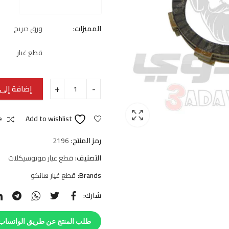
المميزات:
ورق دبريج
قطع غيار
إضافة إلى 
e
Add to wishlist
رمز المنتج:
2196
التصنيف:
قطع غيار موتوسيكلات
Brands:
قطع غيار هانكو
شارك:
طلب المنتج عن طريق الواتساب