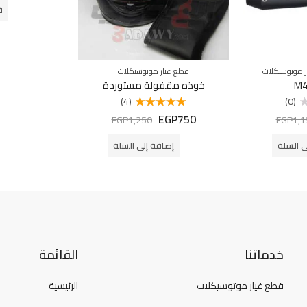
من
ق
5
 موتوسيكلات
قطع غيار موتوسيكلات
خوذه مقفولة مستوردة
(4)
(0)
EGP
750
تم التقييم
EGP
1,250
EGP
1,1
5.00
من 5
ى السلة
إضافة إلى السلة
خدماتنا
القائمة
قطع غيار موتوسيكلات
الرئيسية