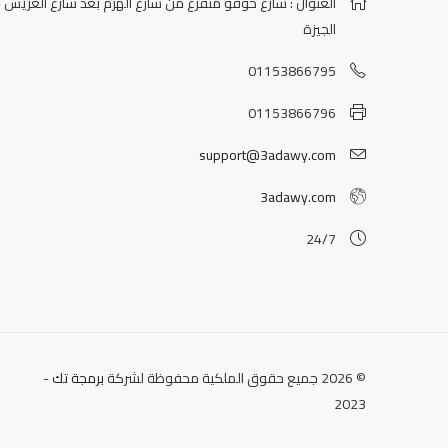
العنوان : شارع خوفو متفرع من شارع الهرم بعد شارع العريش -
الجيزة
01153866795
01153866796
support@3adawy.com
3adawy.com
24/7
© 2026 جميع حقوق الملكية محفوظة لشركة
برمجة تك
-
2023