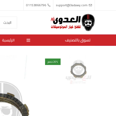
01153866796
support@3adawy.com
تسوق بالتصنيف
الرئيسية
% خصم
20