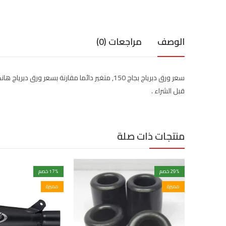
الوصف
مراجعات (0)
سعر ورق دبرياج بجاج 150, متغير دائما مقارنة 
قبل الشراء .
منتجات ذات صلة
% خصم
29
% خصم
17
مميزة
مميزة