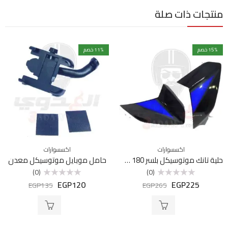
منتجات ذات صلة
% خصم
15
% خصم
11
اكسسوارات
اكسسوارات
حلية تانك موتوسيكل بلسر 180 شمال
حامل موبايل موتوسيكل معدن
(0)
(0)
EGP
120
EGP
225
تم
تم
EGP
135
EGP
265
التقييم
التقييم
0
0
من
من
5
5