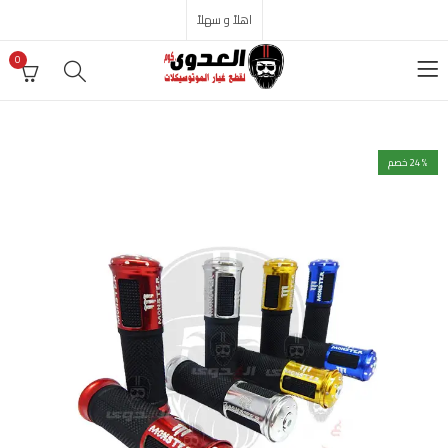
اهلاً و سهلاً
0
% خصم
24