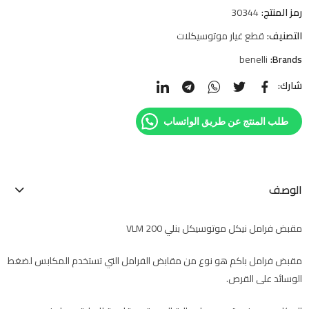
رمز المنتج:
30344
التصنيف:
قطع غيار موتوسيكلات
benelli
Brands:
شارك:
طلب المنتج عن طريق الواتساب
الوصف
مقبض فرامل نيكل موتوسيكل بنلي VLM 200
مقبض فرامل باكم هو نوع من مقابض الفرامل التي تستخدم المكابس لضغط
الوسائد على القرص.