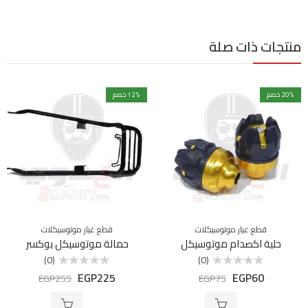
منتجات ذات صلة
% خصم
20
% خصم
12
قطع غيار موتوسيكلات
قطع غيار موتوسيكلات
حلية اكصدام موتوسيكل
حمالة موتوسيكل بوكسر
(0)
(0)
EGP
225
EGP
60
تم
تم
EGP
255
EGP
75
التقييم
التقييم
0
0
من
من
5
5