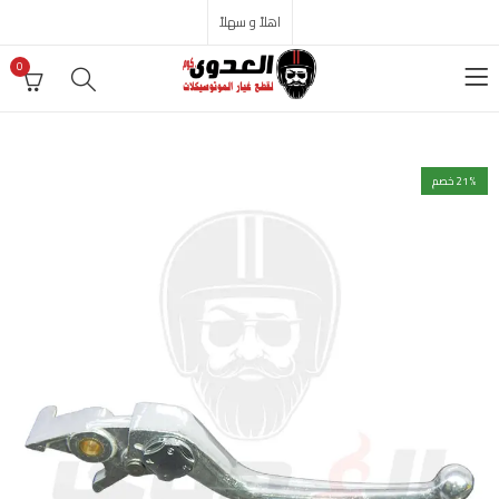
اهلاً و سهلاً
0
% خصم
21