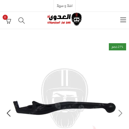
اهلاً و سهلاً
0
% خصم
27