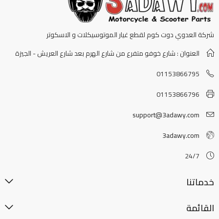
شركة العدوي دوت كوم لقطع غيار الموتوسيكلات و الاسكوتر
العنوان : شارع خوفو متفرع من شارع الهرم بعد شارع العريش - الجيزة
01153866795
01153866796
support@3adawy.com
3adawy.com
24/7
خدماتنا
القائمة