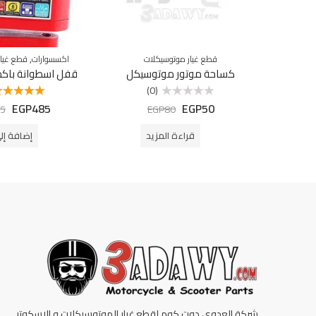
,
قطع غيار موتوسيكلات
اكسسوارات
قطع غيار
كساحة موتور موتوسيكل
قفل اسطوانة باك
(0)
EGP
485
EGP
50
تم
تم التقييم
5
EGP
80
التقييم
5.00
من 5
0
من
قراءة المزيد
إضافة إل
5
شركة العدوي دوت كوم لقطع غيار الموتوسيكلات و الاسكوتر