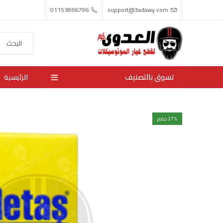
01153866796
support@3adawy.com
تسوق بالتصنيف
الرئيسية
% خصم
27