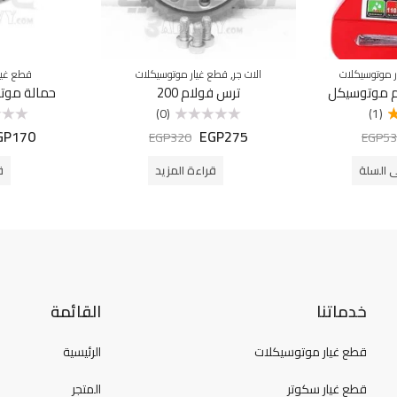
,
 موتوسيكلات
الات جر
قطع غيار موتوسيكلات
قطع غيا
م موتوسيكل
ترس فولام 200
حمالة موت
(0)
(1)
GP
170
EGP
275
تم
تم
EGP
320
EGP
53
التقييم
التقييم
0
0
من
من
ى السلة
قراءة المزيد
ق
5
5
خدماتنا
القائمة
قطع غيار موتوسيكلات
الرئيسية
قطع غيار سكوتر
المتجر