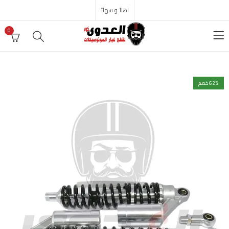
اهلاً و سهلاً
0
% خصم
62