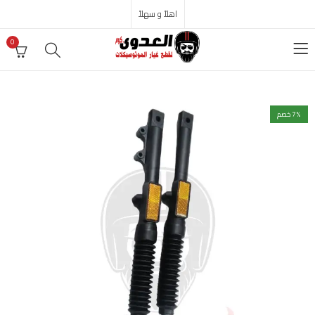
اهلاً و سهلاً
0
% خصم
7