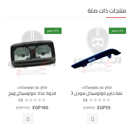
منتجات ذات صلة
% خصم
42
% خصم
15
قطع غيار موتوسيكلات
قطع غيار موتوسيكلات
علبة جنزير موتوسيكل هوجن 3
فجوة عداد موتوسيكل وينج
(0)
(0)
EGP
165
EGP
35
تم
تم
EGP
195
EGP
60
التقييم
التقييم
0
0
من
من
5
5