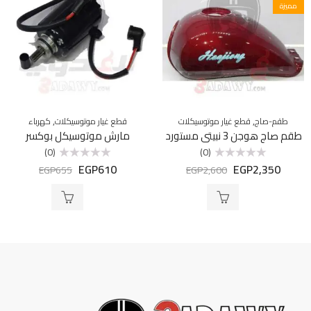
مميزة
,
,
طقم-صاج
قطع غيار موتوسيكلات
قطع غيار موتوسيكلات
كهرباء
طقم صاج هوجن 3 نبيتى مستورد
مارش موتوسيكل بوكسر
(0)
(0)
EGP
610
EGP
2,350
تم
تم
EGP
655
EGP
2,600
التقييم
التقييم
0
0
من
من
5
5