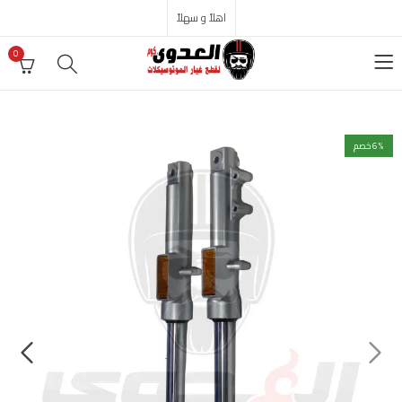
اهلاً و سهلاً
0
% خصم
6