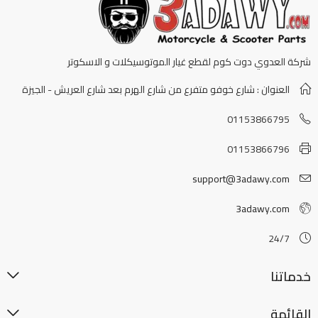
شركة العدوي دوت كوم لقطع غيار الموتوسيكلات و الاسكوتر
العنوان : شارع خوفو متفرع من شارع الهرم بعد شارع العريش - الجيزة
01153866795
01153866796
support@3adawy.com
3adawy.com
24/7
خدماتنا
القائمة