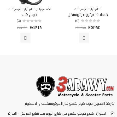
,
قطع غيار موتوسيكلات
اكسسوارات
قطع غيار موتوسيكلات
كساحة موتور موتوسيكل
جرس كاب
(0)
(0)
EGP
15
EGP
50
تم
تم
EGP
25
EGP
80
التقييم
التقييم
0
0
من
من
5
5
شركة العدوي دوت كوم لقطع غيار الموتوسيكلات و الاسكوتر
العنوان : شارع خوفو متفرع من شارع الهرم بعد شارع العريش - الجيزة