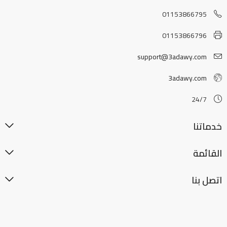
01153866795
01153866796
support@3adawy.com
3adawy.com
24/7
خدماتنا
القائمة
اتصل بنا