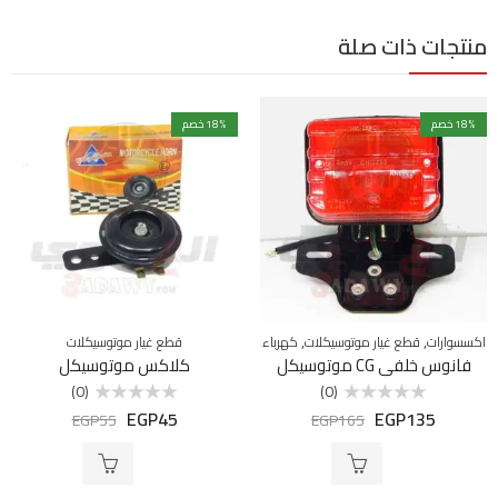
منتجات ذات صلة
% خصم
18
% خصم
18
,
,
اكسسوارات
قطع غيار موتوسيكلات
كهرباء
قطع غيار موتوسيكلات
فانوس خلفي CG موتوسيكل
كلاكس موتوسيكل
(0)
(0)
EGP
45
EGP
135
تم
تم
EGP
55
EGP
165
التقييم
التقييم
0
0
من
من
5
5