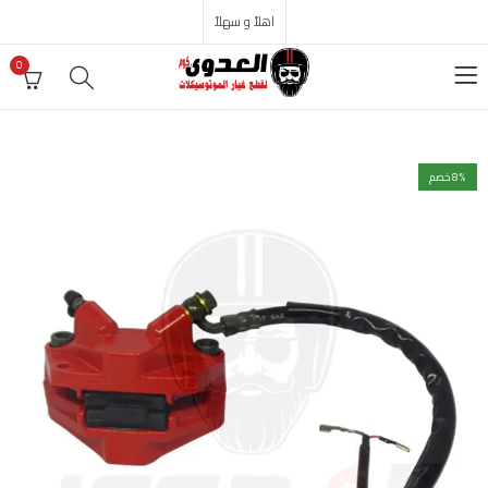
اهلاً و سهلاً
0
% خصم
8