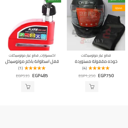
مميزة
,
قطع غيار موتوسيكلات
اكسسوارات
قطع غيار موتوسيكلات
خوذه مقفولة مستوردة
قفل اسطوانة باكم موتوسيكل
(1)
(4)
EGP
485
EGP
750
تم التقييم
تم التقييم
EGP
535
EGP
1,250
5.00
من 5
5.00
من 5