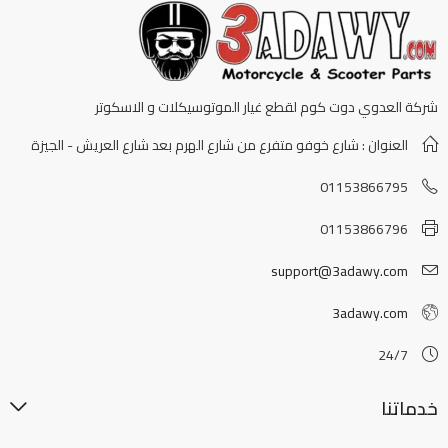
شركة العدوي دوت كوم لقطع غيار الموتوسيكلات و الاسكوتر
العنوان : شارع خوفو متفرع من شارع الهرم بعد شارع العريش - الجيزة
01153866795
01153866796
support@3adawy.com
3adawy.com
24/7
خدماتنا