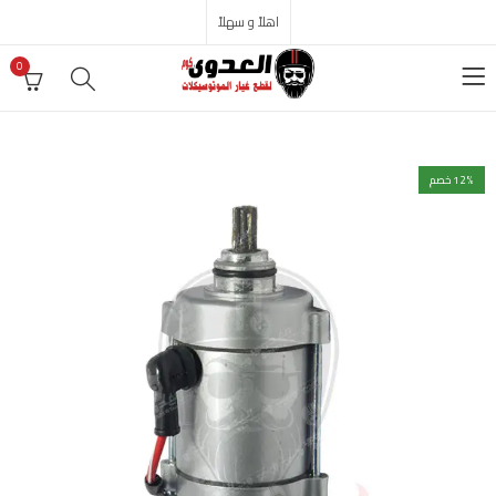
اهلاً و سهلاً
0
% خصم
12