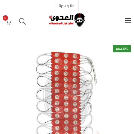
اهلاً و سهلاً
0
% خصم
30