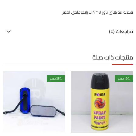
باكيت ليد هاى باور 3 * 4 شرايط عادى احمر
مراجعات (0)
منتجات ذات صلة
% خصم
19
% خصم
25