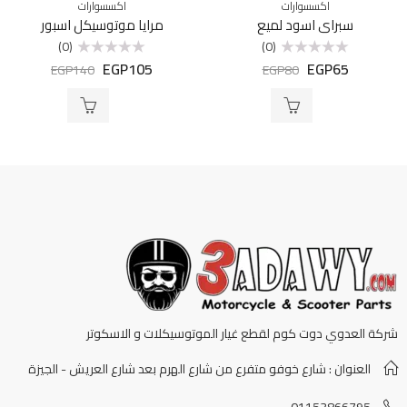
اكسسوارات
اكسسوارات
سبراي اسود لميع
مرايا موتوسيكل اسبور
(0)
(0)
EGP
105
EGP
65
تم
تم
EGP
140
EGP
80
التقييم
التقييم
0
0
من
من
5
5
شركة العدوي دوت كوم لقطع غيار الموتوسيكلات و الاسكوتر
العنوان : شارع خوفو متفرع من شارع الهرم بعد شارع العريش - الجيزة
01153866795