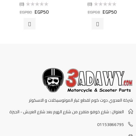
(0)
(0)
EGP
50
EGP
50
تم
تم
EGP
80
EGP
68
التقييم
التقييم
0
0
من
من
5
5
شركة العدوي دوت كوم لقطع غيار الموتوسيكلات و الاسكوتر
العنوان : شارع خوفو متفرع من شارع الهرم بعد شارع العريش - الجيزة
01153866795