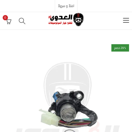
اهلاً و سهلاً
0
% خصم
29