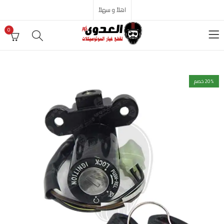
اهلاً و سهلاً
0
% خصم
20