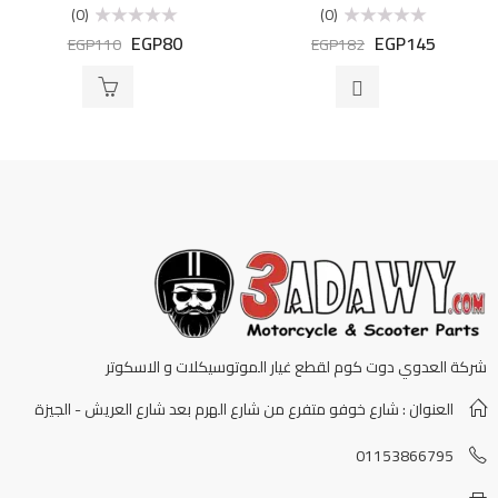
(0)
(0)
EGP
80
EGP
145
تم
تم
EGP
110
EGP
182
التقييم
التقييم
0
0
من
من
5
5
شركة العدوي دوت كوم لقطع غيار الموتوسيكلات و الاسكوتر
العنوان : شارع خوفو متفرع من شارع الهرم بعد شارع العريش - الجيزة
01153866795