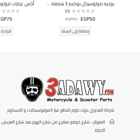
بوجيه موتوسيكل بوكسر 3 شمعه A7TC
أكس غيارات موتو
(0)
EGP
75
EGP
50
تم
تم
EGP
65
التقييم
التقييم
0
0
من
من
إضافة إلى السلة
قراءة ا
5
5
شركة العدوي دوت كوم لقطع غيار الموتوسيكلات و الاسكوتر
العنوان : شارع خوفو متفرع من شارع الهرم بعد شارع العريش -
الجيزة