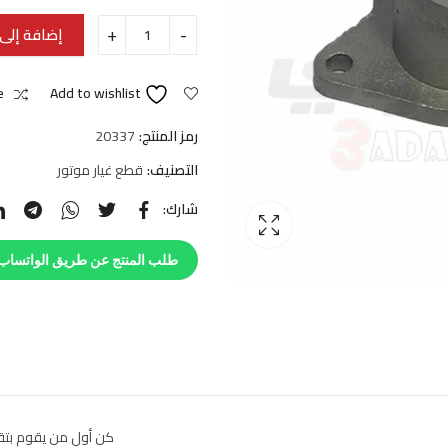
إضافة إلى 
e
Add to wishlist
رمز المنتج:
20337
التصنيف:
قطع غيار موتور
شارك:
طلب المنتج عن طريق الواتساب
كن أول من يقوم بتقييم “ ك