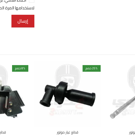
لاستخدامها المرة ال
% خصم
25
% خصم
8
تور
قطع غيار موتور
قطع 