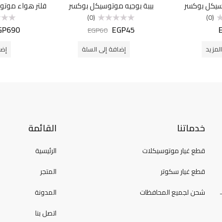
سيكل بوكسر
بيبة بوجيه موتوسيكل بوكسر
(0)
(0)
GP
690
EGP
45
تم
تم
EGP
60
التقييم
التقييم
0
0
من
من
لمزيد
إضافة إلى السلة
إضا
5
5
خدماتنا
القائمة
قطع غيار موتوسيكلات
الرئيسية
قطع غيار سكوتر
المتجر
شحن لجميع المحافظات
المدونة
اتصل بنا