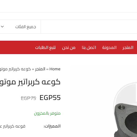
المتجر
المدونة
اتصل بنا
من نحن
تتبع الطلبات
Home
»
المتجر
»
كوعه كربراتير موتوسيكل 50
كوعه كربراتير موتوسيكل 150
EGP
55
EGP
75
متوفر بالمخزون
المميزات:
قوعه كربراتير عدله موتوسي