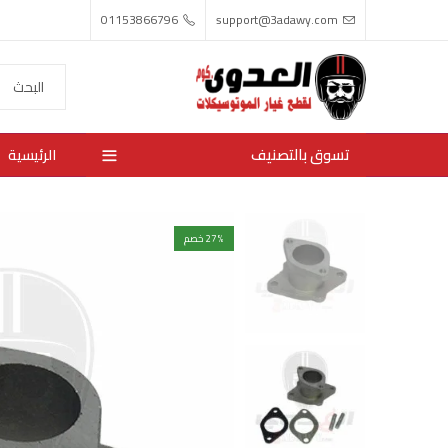
01153866796
support@3adawy.com
تسوق بالتصنيف
الرئيسية
% خصم
27