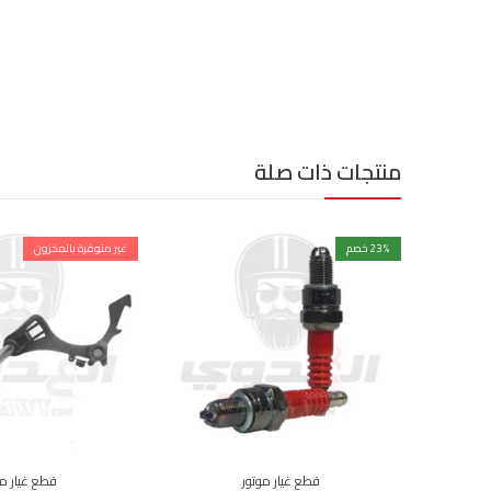
منتجات ذات صلة
% خصم
23
غير متوفرة بالمخزون
قطع غيار موتور
قطع غيار مو