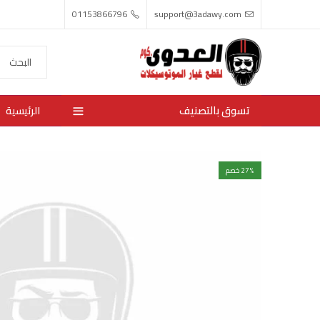
01153866796
support@3adawy.com
تسوق بالتصنيف
الرئيسية
% خصم
27