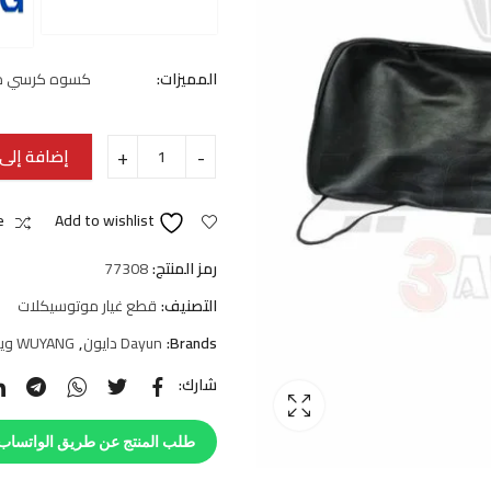
المميزات:
كسوه كرسي موت
إضافة إلى 
e
Add to wishlist
رمز المنتج:
77308
التصنيف:
قطع غيار موتوسيكلات
Brands:
Dayun دايون
,
WUYANG وينج
شارك:
طلب المنتج عن طريق الواتساب