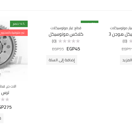
% خصم
18
% خصم
14
ار موتوسيكلات
قطع غيار موتوسيكلات
ل هوجن 3
كلاكس موتوسيكل
غير متوفرة بالمخزون
(0)
(0)
EGP
45
تم
EGP
55
EGP
1
التقييم
0
من
لمزيد
إضافة إلى السلة
5
,
الات جر
قطع 
ترس فو
GP
275
تم
التقييم
0
من
ق
5