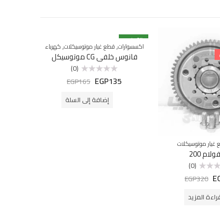
% خصم
18
% خصم
38
,
,
اكسسوارات
قطع غيار موتوسيكلات
كهرباء
ق
فانوس خلفي CG موتوسيكل
غير متوفرة ب
كساح
(0)
EGP
135
تم
EGP
165
التقييم
0
من
إضافة إلى السلة
5
غيار موتوسيكلات
لام 200
(0)
E
EGP
320
راءة المزيد