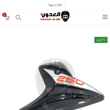
اهلاً و سهلاً
0
% خصم
7