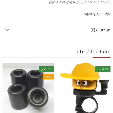
كساحة ماتور موتوسيكل هوجن L250 يمين
اللون : ابيض* اسود
مراجعات (0)
منتجات ذات صلة
% خصم
40
% خصم
29
مميزة