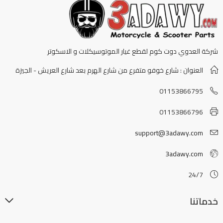
شركة العدوي دوت كوم لقطع غيار الموتوسيكلات و الاسكوتر
العنوان : شارع خوفو متفرع من شارع الهرم بعد شارع العريش - الجيزة
01153866795
01153866796
support@3adawy.com
3adawy.com
24/7
خدماتنا