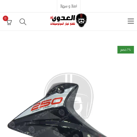
اهلاً و سهلاً
0
% خصم
7