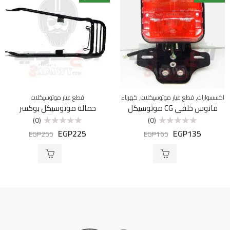
,
,
اكسسوارات
قطع غيار موتوسيكلات
كهرباء
قطع غيار موتوسيكلات
فانوس خلفي CG موتوسيكل
حمالة موتوسيكل بوكسر
(0)
(0)
EGP
225
EGP
135
تم
تم
EGP
255
EGP
165
التقييم
التقييم
0
0
من
من
5
5