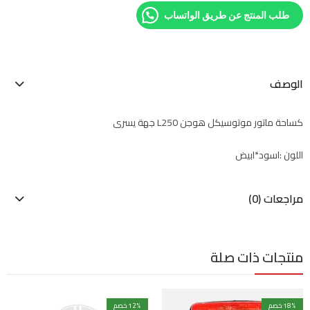
طلب المنتج عن طريق الواتساب
الوصف
كساحة ماتور موتوسيكل هوجن L250 جهة يسرى
اللون :اسود*ابيض
مراجعات (0)
منتجات ذات صلة
% خصم
18
% خصم
12