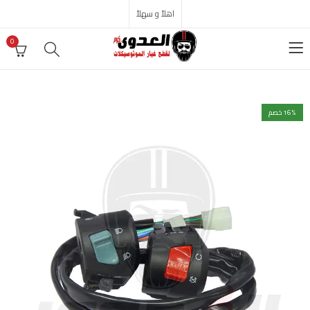
اهلاً و سهلاً
0
% خصم
16