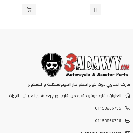
0
من
5
شركة العدوي دوت كوم لقطع غيار الموتوسيكلات و الاسكوتر
العنوان : شارع خوفو متفرع من شارع الهرم بعد شارع العريش - الجيزة
01153866795
01153866796