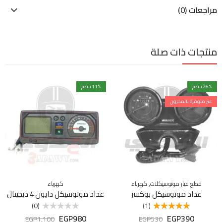
مراجعات (0)
منتجات ذات صلة
% خصم
26
% خصم
11
غير متوفرة بالمخزون
,
قطع غيار موتوسيكلات
كهرباء
كهرباء
عداد موتوسيكل بوكسر
عداد موتوسيكل دايون 4 ديجيتال
(0)
(1)
EGP
980
EGP
390
تم التقييم
تم
EGP
1,100
EGP
530
5.00
من 5
التقييم