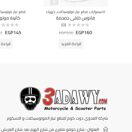
,
,
اكسسوارات
قطع غيار موتوسيكلات
كهرباء
قطع غيار موتوسيك
فانوس خلفى جمجمة
كاتينة موت
(0)
EGP
145
EGP
160
تم
تم
2
EGP
200
التقييم
التقييم
0
0
من
من
قراءة المزيد
قراءة ا
5
5
شركة العدوي دوت كوم لقطع غيار الموتوسيكلات و الاسكوتر
العنوان : شارع خوفو متفرع من شارع الهرم بعد شارع العريش -