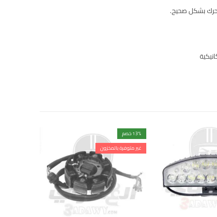
محرك بشكل صحيح.
نيكية
% خصم
13
% خصم
14
غير متوفرة بالمخزون