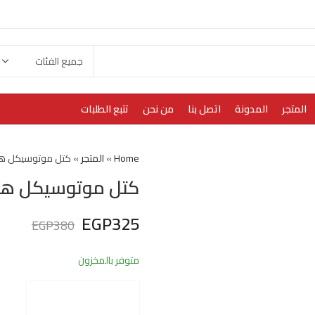
المتجر
المدونة
اتصل بنا
من نحن
تتبع الطلبات
Home
»
المتجر
»
كتل موتوسيكل هوجن F250 ا
كتل موتوسيكل هوجن F250 او
EGP
325
EGP
380
متوفر بالمخزون