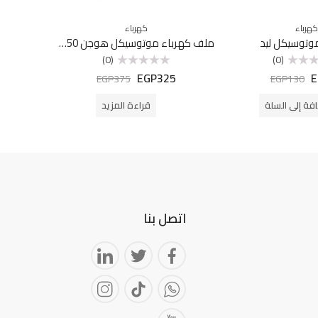
كهرباء
كهرباء
توسيكل ليد
ملف كهرباء موتوسيكل هوجن F250
فانوس خ
(0)
(0)
0
EGP
325
E
تم
EGP
375
EGP
130
التقييم
0
من
فة إلى السلة
قراءة المزيد
5
اتصل بنا