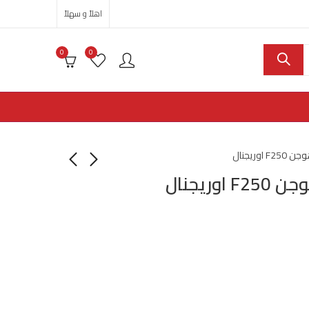
اهلاً و سهلاً
0
0
وريجنال
ريجنال