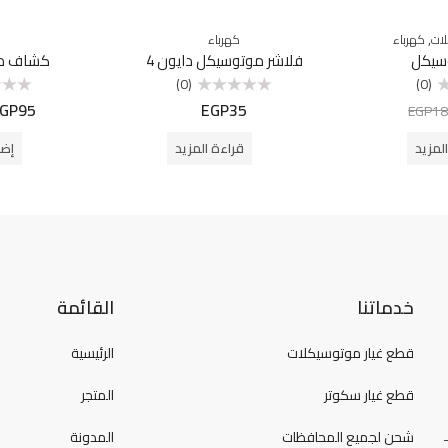
,
لات
كهرباء
كهرباء
وسيكل
فلاشر موتوسيكل دايون 4
كشاف مو
(0)
(0)
GP
95
EGP
35
تم
تم
EGP
18
التقييم
التقييم
0
0
من
من
لمزيد
قراءة المزيد
إضا
5
5
خدماتنا
القائمة
قطع غيار موتوسيكلات
الرئيسية
قطع غيار سكوتر
المتجر
شحن لجميع المحافظات
المدونة