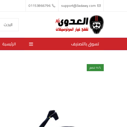
01153866796
support@3adawy.com
تسوق بالتصنيف
الرئيسية
% خصم
14