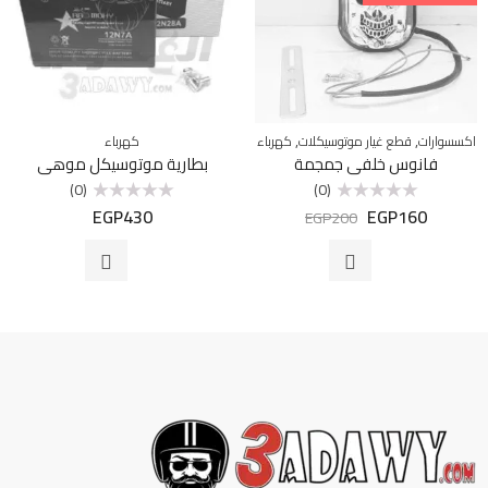
,
,
اكسسوارات
قطع غيار موتوسيكلات
كهرباء
كهرباء
فانوس خلفى جمجمة
بطارية موتوسيكل موهي
(0)
(0)
EGP
430
EGP
160
تم
تم
EGP
200
التقييم
التقييم
0
0
من
من
5
5