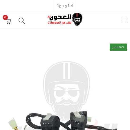
اهلاً و سهلاً
0
% خصم
16