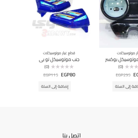
ر موتوسيكلات
قطع غيار موتوسيكلات
ق
موتوسيكل بوكسر
جنب موتوسيكل تو بي
حلية
(0)
(0)
EGP
80
E
تم
EGP
115
EGP
295
التقييم
0
من
فة إلى السلة
إضافة إلى السلة
5
اتصل بنا