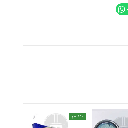
% خصم
30
% خصم
20