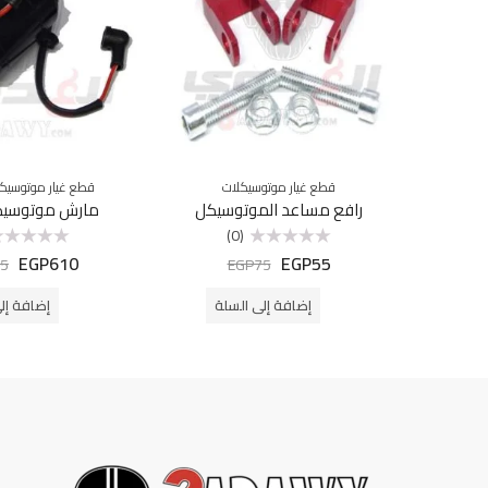
قطع غيار موتوسيكلات
قطع غيار موتوسيك
رافع مساعد الموتوسيكل
مارش موتوسيك
(0)
EGP
610
EGP
55
تم
تم
5
EGP
75
التقييم
التقييم
0
0
من
من
إضافة إلى السلة
إضافة إل
5
5