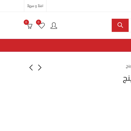
اهلاً و سهلاً
0
0
نج
نج