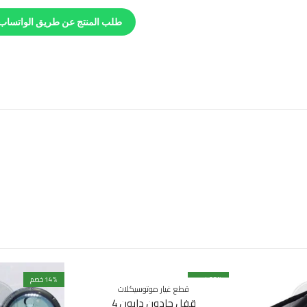
طلب المنتج عن طريق الواتساب
% خصم
26
% خصم
14
قطع غيار موتوسيكلات
غير متوفرة بالمخزون
قفل جادون دايون 4