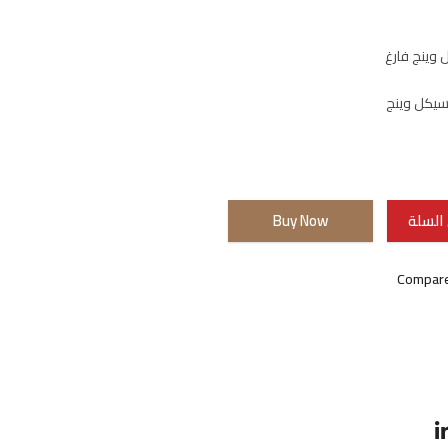
وينج فارغ
سيكل وينج
السلة
Buy Now
Compar