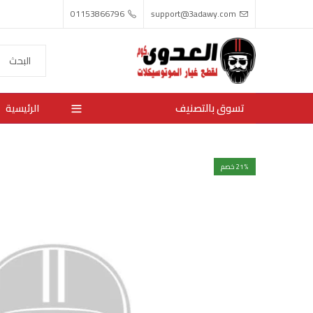
01153866796
support@3adawy.com
تسوق بالتصنيف
الرئيسية
% خصم
21