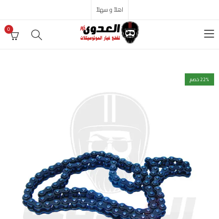
اهلاً و سهلاً
0
% خصم
22