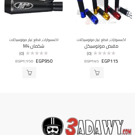
,
,
اكسسوارات
قطع غيار موتوسيكلات
اكسسوارات
قطع غيار موتوسيكلات
مقبض موتوسيكل
شكمان M4
(0)
(0)
EGP
950
EGP
115
تم
تم
EGP
1,150
EGP
145
التقييم
التقييم
0
0
من
من
5
5