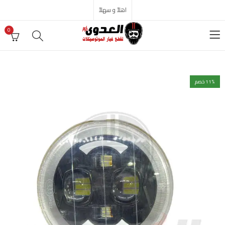
اهلاً و سهلاً
0
% خصم
11