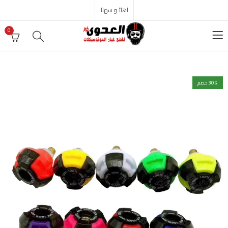
اهلاً و سهلاً
0
% خصم
30