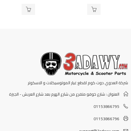
0
0
من
من
5
5
شركة العدوي دوت كوم لقطع غيار الموتوسيكلات و الاسكوتر
العنوان : شارع خوفو متفرع من شارع الهرم بعد شارع العريش - الجيزة
01153866795
01153866796
support@3adawy.com