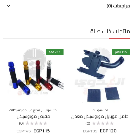
مراجعات (0)
منتجات ذات صلة
% خصم
11
% خصم
21
,
اكسسوارات
اكسسوارات
قطع غيار موتوسيكلات
حامل موبايل موتوسيكل معدن
مقبض موتوسيكل
(0)
(0)
EGP
115
EGP
120
تم
تم
EGP
145
EGP
135
التقييم
التقييم