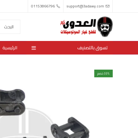
01153866796
support@3adawy.com
تسوق بالتصنيف
الرئيسية
% خصم
33