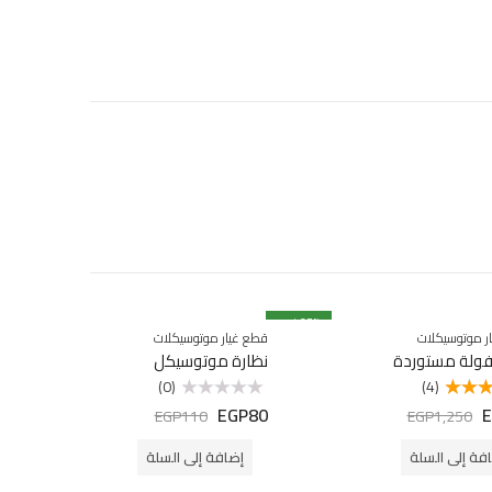
% خصم
27
% خصم
50
ر موتوسيكلات
قطع غيار موتوسيكلات
ولة مستوردة
نظارة موتوسيكل
(0)
(4)
EGP
80
E
لتقييم
تم
EGP
110
EGP
1,250
ن 5
التقييم
0
من
فة إلى السلة
إضافة إلى السلة
5