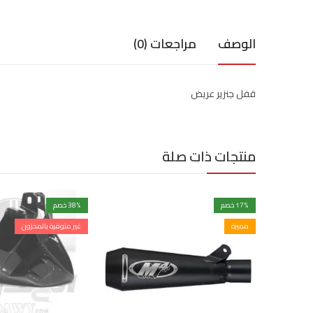
الوصف
مراجعات (0)
قفل جنزير عريض
منتجات ذات صلة
% خصم
17
% خصم
38
مميزة
غير متوفرة بالمخزون