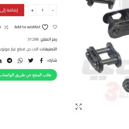
إضافة إلى 
e
Add to wishlist
رمز المنتج:
31286
التصنيفات:
الات جر
,
قطع غيار موتوس
شارك:
طلب المنتج عن طريق الواتساب