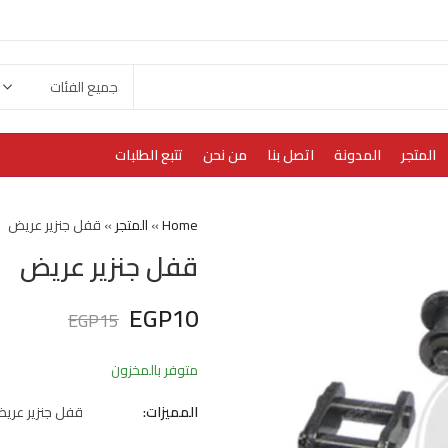
المتجر
المدونة
اتصل بنا
من نحن
تتبع الطلبات
Home
»
المتجر
»
قفل جنزير عريض
قفل جنزير عريض
EGP
10
EGP
15
متوفر بالمخزون
المميزات:
قفل جنزير عري