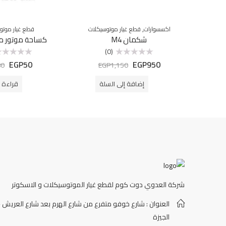
,
اكسسوارات
قطع غيار موتوسيكلات
قطع غيار موتو
شكمان M4
كساحة موتور م
(0)
EGP
50
EGP
950
تم
تم
80
EGP
1,150
التقييم
التقييم
0
0
من
من
إضافة إلى السلة
قراءة ا
5
5
شركة العدوي دوت كوم لقطع غيار الموتوسيكلات و الاسكوتر
العنوان : شارع خوفو متفرع من شارع الهرم بعد شارع العريش -
الجيزة