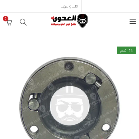
اهلاً و سهلاً
0
% خصم
17