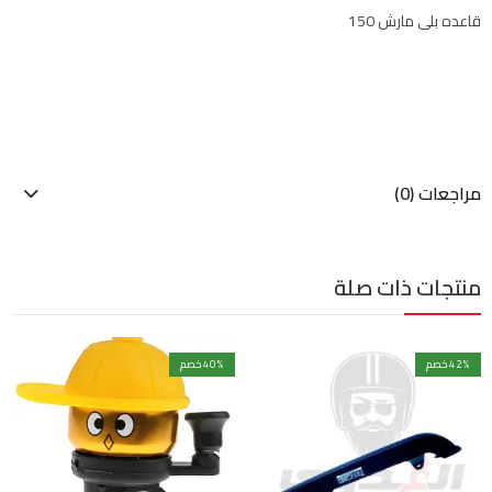
قاعده بلى مارش 150
مراجعات (0)
منتجات ذات صلة
% خصم
42
% خصم
40