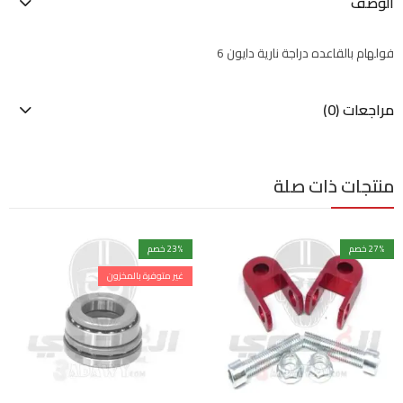
الوصف
فولهام بالقاعده دراجة نارية دايون 6
مراجعات (0)
منتجات ذات صلة
% خصم
27
% خصم
23
غير متوفرة بالمخزون