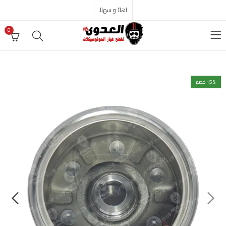
اهلاً و سهلاً
0
% خصم
15