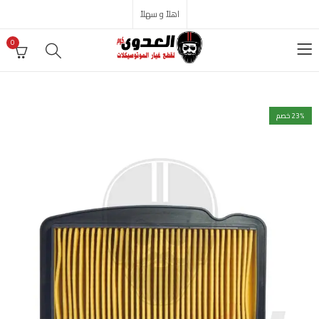
اهلاً و سهلاً
0
% خصم
23