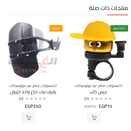
منتجات ذات صلة
% خصم
40
مميزة
,
,
اكسسوارات
قطع غيار موتوسيكلات
اكسسوارات
قطع غيار موتوسيكلات
جرس كاب
رفرف تراب ذراع واحد كربون
(0)
(0)
EGP
350
EGP
15
تم
تم
EGP
25
التقييم
التقييم
0
0
من
من
5
5