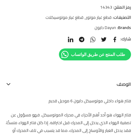
رمز المنتج:
14343
التصنيفات:
قطع غيار موتور
,
قطع غيار موتوسيكلات
Brands:
Dayun دايون
شارك:
طلب المنتج عن طريق الواتساب
الوصف
فلتر هواء داخلي موتوسيكل دايون 6 موديل قديم
فلتر الهواء هو أحد أهم الأجزاء في محرك الموتوسيكل. فهو مسؤول عن
تصفية الهواء الذي يدخل إلى المحرك قبل احتراقه. إذا كان فلتر الهواء متسخًا،
فقد يدخل الغبار والأوساخ إلى المحرك، مما قد يتسبب في تلف المحرك أو